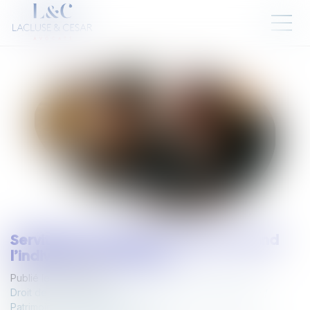
Servitude et donation-partage : quand
l’indivision ne suffit pas !
Publié le :
13/03/2025
Droit de la famille, des personnes et de leur patrimoine
/
Patrimoine et succession