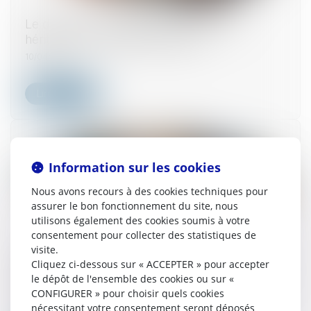
Le droit de retour légal se transmet aux
héritiers de l’ascendant donateur
10/04/2025
Lire la suite
Information sur les cookies
Nous avons recours à des cookies techniques pour
assurer le bon fonctionnement du site, nous
utilisons également des cookies soumis à votre
consentement pour collecter des statistiques de
visite.
Dans le cadre d'une succession, comment la
Cliquez ci-dessous sur « ACCEPTER » pour accepter
nouvelle législation simplifie la vente des biens
le dépôt de l'ensemble des cookies ou sur «
en indivision ?
CONFIGURER » pour choisir quels cookies
nécessitant votre consentement seront déposés
03/04/2025