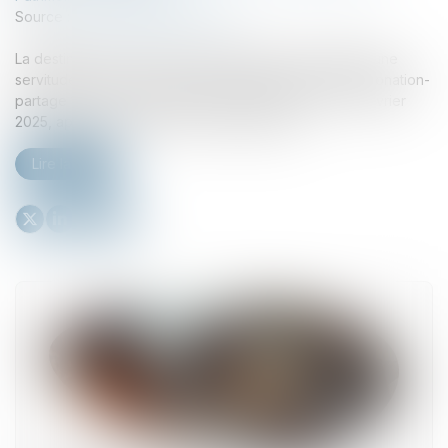
Source :
www.lemag-juridique.com
La destination du père de famille permet-elle d’établir une
servitude lorsque des biens sont attribués lors d’une donation-
partage ? La Cour de cassation, dans un arrêt du 27 février
2025, apporte une précision fondamentale...
Lire la suite