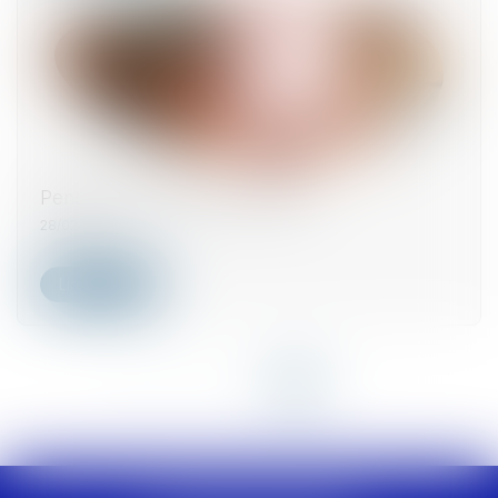
Pension de réversion en 2025.
28/02/2025
Lire la suite
<<
<
1
2
3
4
>
>>