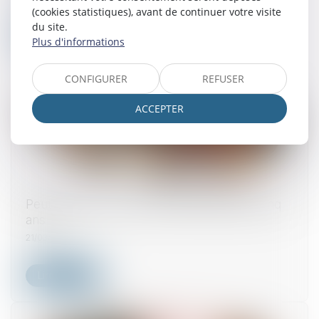
(cookies statistiques), avant de continuer votre visite
du site.
Lire la suite
Plus d'informations
CONFIGURER
REFUSER
ACCEPTER
Peut-on agir en recel successoral après cinq
ans ?
21/03/2025
Lire la suite