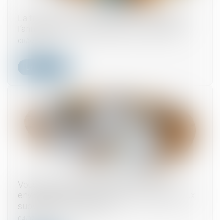
La fraude à la communauté de vie entraîne
l’annulation de la déclaration de nationalité
08/07/2025
Lire la suite
Vous êtes propriétaire bailleur et vous
envisagez des travaux, êtes-vous éligible aux
subventions de l’ANAH ?
04/07/2025