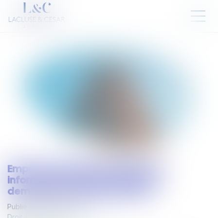
Emprunt du syndicat : la liste des
informations que le prêteur peut
demander au syndic est fixée
Publié le :
01/07/2025
Droit immobilier
/
Copropriété