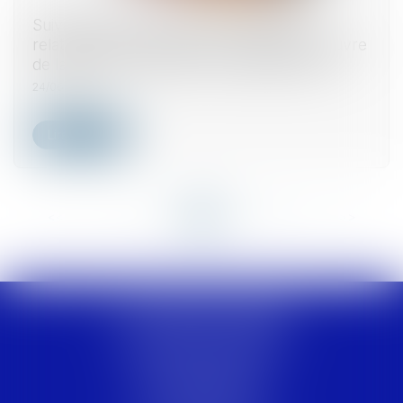
Suivi approfondi des recommandations
relatives à la conception et à la mise en œuvre
de la réduction de loyer de solidarité (RLS)
24/06/2025
Lire la suite
<<
<
...
8
9
10
11
12
13
14
...
>
>>
LACLUSE & CESAR
11, Immeuble La Rotonde
ZAC de Houelbourg Sud 2
97122 BAIE-MAHAULT