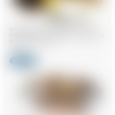
MaPrimeRénov' : la suspension estivale ne
concernera finalement pas les rénovations par
geste unique de travaux
27/06/2025
Lire la suite