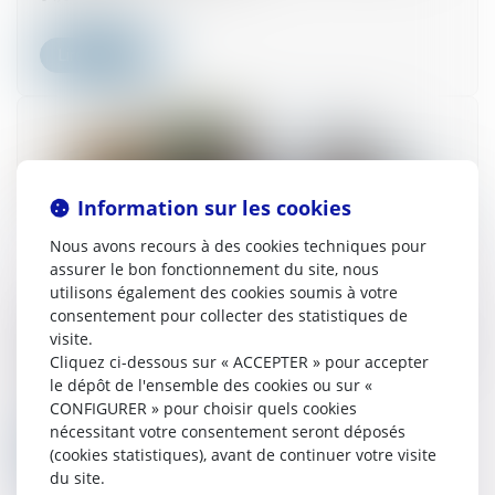
Lire la suite
Information sur les cookies
Nous avons recours à des cookies techniques pour
assurer le bon fonctionnement du site, nous
utilisons également des cookies soumis à votre
consentement pour collecter des statistiques de
Succession entre frères et soeurs vivant
visite.
ensemble : pas d'exonération pour le collatéral
Cliquez ci-dessous sur « ACCEPTER » pour accepter
pacsé
le dépôt de l'ensemble des cookies ou sur «
04/07/2025
CONFIGURER » pour choisir quels cookies
nécessitant votre consentement seront déposés
(cookies statistiques), avant de continuer votre visite
Lire la suite
du site.