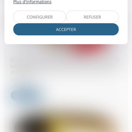
Plus d'informations
CONFIGURER
REFUSER
ACCEPTER
Divorce et entreprise exploitée sous forme de
société : comment évaluer les droits sociaux
d’un époux ?
30/06/2025
Lire la suite