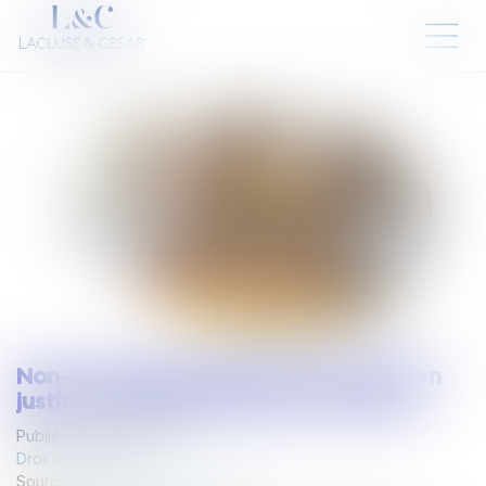
Non-conformité apparente et action en
justice : un délai strict d’un an en VEFA
Publié le :
05/03/2025
Droit immobilier
Source :
www.lemag-juridique.com