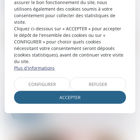
Lire la suite
assurer le bon fonctionnement du site, nous
utilisons également des cookies soumis à votre
consentement pour collecter des statistiques de
visite.
Cliquez ci-dessous sur « ACCEPTER » pour accepter
le dépôt de l'ensemble des cookies ou sur «
CONFIGURER » pour choisir quels cookies
nécessitant votre consentement seront déposés
(cookies statistiques), avant de continuer votre visite
du site.
Plus d'informations
Divorce et remariage : quelles conséquences
sur la pension alimentaire et la prestation
CONFIGURER
REFUSER
compensatoire ?
ACCEPTER
06/03/2025
Lire la suite