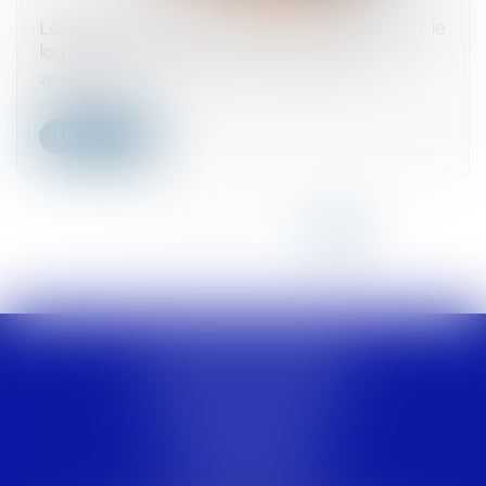
Loi de finances 2025 : quelles mesures pour le
logement et l’accession à la propriété ?
26/02/2025
Lire la suite
<<
<
...
15
16
17
18
19
20
21
>
>>
LACLUSE & CESAR
11, Immeuble La Rotonde
ZAC de Houelbourg Sud 2
97122 BAIE-MAHAULT
Tél :
05 90 41 37 82