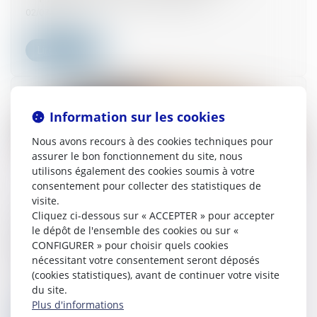
02/07/2026
Lire la suite
Information sur les cookies
Nous avons recours à des cookies techniques pour
assurer le bon fonctionnement du site, nous
utilisons également des cookies soumis à votre
consentement pour collecter des statistiques de
visite.
Cliquez ci-dessous sur « ACCEPTER » pour accepter
Exonération totale de droits de succession
le dépôt de l'ensemble des cookies ou sur «
entre frères et sœurs (CGI, art. 796-0 ter) :
CONFIGURER » pour choisir quels cookies
attention de ne pas confondre « domicile
nécessitant votre consentement seront déposés
commun » et « résidence commune »
(cookies statistiques), avant de continuer votre visite
25/06/2026
du site.
Plus d'informations